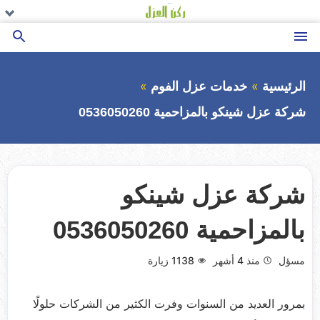
التجاوز
تو
تو
تو
ال
ال
ال
إلى
ال
ال
ال
القائمة
بحث
المحتوى
عن
الرئيسية
خدمات عزل الفوم
شركة عزل شينكو بالمزاحمية 0536050260
شركة عزل شينكو
بالمزاحمية 0536050260
مسؤل
منذ 4 أشهر
1138
زيارة
بمرور العديد من السنوات وفرت الكثير من الشركات حلولًا