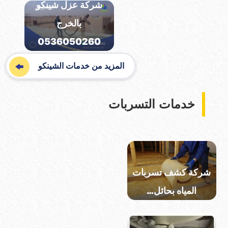
شركة عزل شينكو
بالرياض تقدم…
بالخرج
0536050260
المزيد من خدمات الشينكو
خدمات التسربات
شركة عزل مسابح
بالرياض
0536050260
شركة كشف تسربات
المياه بحائل…