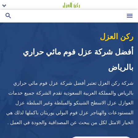
التجاوز
تو
تو
تو
ال
ال
ال
إلى
ال
ال
ال
القائمة
بحث
المحتوى
عن
ركن العزل
أفضل شركة عزل فوم مائي حراري
بالرياض
شركة ركن العزل تعتبر أفضل شركة عزل فوم مائي حراري
بالرياض والمملكة العربية السعودية تقدم الشركة جميع خدمات
العوازل عزل الاسطح الشينكو والمبلطة وغير المبلطة عزل
المستودعات والهناجر عزل فوم البولي يوريثان باكملها لذلك هي
الخيار الامثل لكل من يبحث عن المصداقية والجودة في العمل .